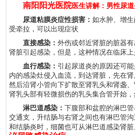
南阳阳光医院
医生讲解：男性尿道
尿道粘膜炎症性损害：
如水肿、增生
受牵拉，可以出现症状
直接感染：
外伤或邻近肾脏的脏器有
肾脏引起感染，但是，这种情况在临床上
血行感染：
引起尿道炎的原因还可能
内的感染灶侵入血流，到达肾脏，先在肾
然后沿肾小管向下扩散至肾乳头和肾盏、
肾乳头部有轻微损伤的乳头集合管开始，
淋巴道感染：
下腹部和盆腔的淋巴管
交通支，升结肠与右肾之间也有淋巴管沟
和结肠炎时，细菌也可从淋巴道感染肾脏