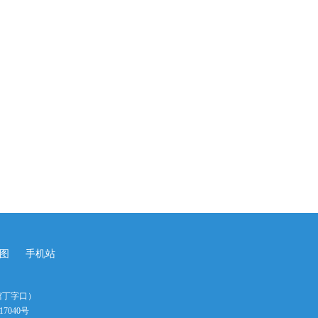
图
手机站
馆丁字口）
17040号