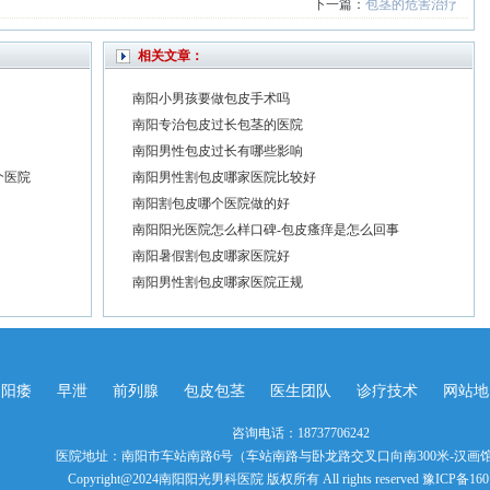
下一篇：
包茎的危害治疗
相关文章：
南阳小男孩要做包皮手术吗
南阳专治包皮过长包茎的医院
南阳男性包皮过长有哪些影响
个医院
南阳男性割包皮哪家医院比较好
南阳割包皮哪个医院做的好
南阳阳光医院怎么样口碑-包皮瘙痒是怎么回事
南阳暑假割包皮哪家医院好
南阳男性割包皮哪家医院正规
阳痿
早泄
前列腺
包皮包茎
医生团队
诊疗技术
网站地
咨询电话：18737706242
医院地址：南阳市车站南路6号（车站南路与卧龙路交叉口向南300米-汉画
Copyright@2024南阳阳光男科医院 版权所有 All rights reserved 豫ICP备160