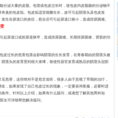
能分泌大量的皮脂。包茎或包皮过长时，使包皮内皮脂腺的分泌物不
状奇臭的包皮垢。包皮垢适宜细菌生长，故可引起阴茎头及包皮发
。发生在尿道口的炎症，愈合后可引起尿道口狭小，造成排尿困难。
变
引起尿道口或前尿道狭窄，造成排尿困难。长期排尿困难，肾脏的功
包皮过长的危害包茎会影响阴茎的生长发育，在青春期由於阴茎头被
，阴茎头的发育受到很大束缚，致使性器官发育成熟后的阴茎头冠部
常见危害，这些绝对不是危言耸听，很多人由于忽视了早期的治疗，
朋友，如果发现了自己包皮过长的现象，一定要咨询客服，必要时进
利条件。针对以上介绍，如果有什么疑问，或者想了解其他男科知
医生可详细帮您解决疑问。