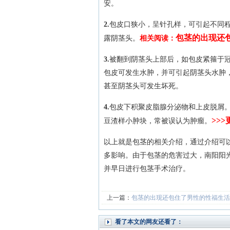
安。
2.
包皮口狭小，呈针孔样，可引起不同
包茎的出现还
露阴茎头。
相关阅读：
3.
被翻到阴茎头上部后，如包皮紧箍于
包皮可发生水肿，并可引起阴茎头水肿
甚至阴茎头可发生坏死。
4.
包皮下积聚皮脂腺分泌物和上皮脱屑
>>
豆渣样小肿块，常被误认为肿瘤。
以上就是包茎的相关介绍，通过介绍可
多影响。由于包茎的危害过大，南阳阳
并早日进行包茎手术治疗。
上一篇：
包茎的出现还包住了男性的性福生活
看了本文的网友还看了：