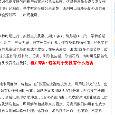
多因包皮皮肤的内板与冠状沟和龟头粘连。这是包皮龟头炎反复发作
后便引起粘连。手术时需仔细分离清楚，否则可出现龟头部外形的变
素会深浅不一，出现花斑。
时期进行，如新生儿及婴儿期(<1岁)，幼儿期(1-3岁)，学龄前期
有的婴儿出生后二、三天无尿，包茎外口如针孔，伴有类脂秽物封闭。经包茎扩
有的儿童因包茎而形成包皮垢，在龟头皮肤下形成1或多个结节物，质
腔充盈如球,经扩张、分离、剥取包皮垢。取垢石后，有时可见阴茎龟
包茎对于男性有什么危害
龟头发育往往受限。
相关阅读：
的地卡因麻醉，将包皮口扩张至能上翻包皮为上。可用注射充气法、也
，如有粘连可同时分离，如粘连重者用球头探针分离，至包皮完全翻
石，然后以生理盐水冲洗，1‰洗必泰消毒，包皮腔涂润滑止痛膏以防
皮及清洗包皮，即可解除包茎带来的困扰。分离后数日内可有包皮水
可再采用同法略作处理。这种非手术治疗不出血、无感染、不需拆