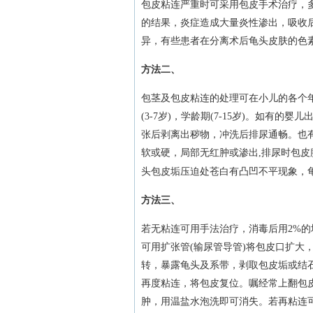
包皮粘连严重时可采用包皮手术治疗，
的结果，炎症造成大量炎性渗出，吸收
异，有些患者在分离术后龟头皮肤的色
方法二、
包茎及包皮粘连的处理可在小儿的各个年龄
(3-7岁)，学龄期(7-15岁)。如
张后剥离出秽物，冲洗后排尿通畅。也
软或硬，局部无红肿或渗出,排尿时包皮
头包皮垢压迫处苍白有凸凹不平现象，
方法三、
若无粘连可用手法治疗，消毒后用2%
可用扩张管(输尿管导管)将包皮口扩大
转，暴露龟头及系带，剥取包皮垢或结
再度粘连，将包皮复位。嘱经常上翻包
肿，用温盐水泡洗即可消失。若再粘连