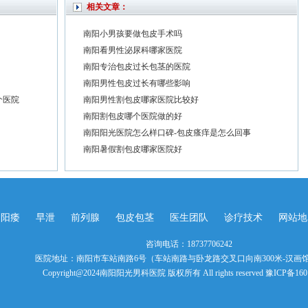
相关文章：
南阳小男孩要做包皮手术吗
南阳看男性泌尿科哪家医院
南阳专治包皮过长包茎的医院
南阳男性包皮过长有哪些影响
个医院
南阳男性割包皮哪家医院比较好
南阳割包皮哪个医院做的好
南阳阳光医院怎么样口碑-包皮瘙痒是怎么回事
南阳暑假割包皮哪家医院好
阳痿
早泄
前列腺
包皮包茎
医生团队
诊疗技术
网站地
咨询电话：18737706242
医院地址：南阳市车站南路6号（车站南路与卧龙路交叉口向南300米-汉画
Copyright@2024南阳阳光男科医院 版权所有 All rights reserved 豫ICP备160