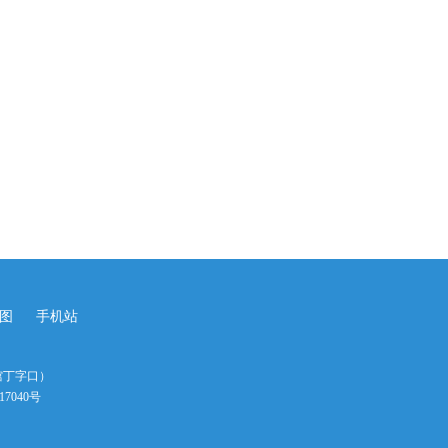
图
手机站
馆丁字口）
17040号