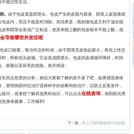
而不能过性生活。
病。
由于包皮遮盖阴茎头。包皮产生的皮脂与尿液、阴茎上皮脱落细
在包皮内，而且不能及时消除。其结果是，既刺激包皮又利于滋生细
包皮和阴茎会形成广泛粘连，使原来能上翻的包皮根本不能上翻，成
会导致哪些并发症呢
包皮口较紧，每当性交的时候，由于阴茎充血勃起膨大，再加上性交
原时，即称包头嵌顿。它会造成阴茎头、包皮的血液循环障碍，时间
血、膨胀以至坏死的危险。相关阅读：
过长四点危害的分析，相信大家都了解的差不多了吧，如果感觉身体
查，查明病因对症治疗选择科学的诊断和的治疗，以防止反复发作，
在线咨询
么疑问，或者想了解其他男科知识，可以点击
，南阳阳光男
祝您身体健康，工作顺利!
下一篇：
患上了前列腺炎有什么症状