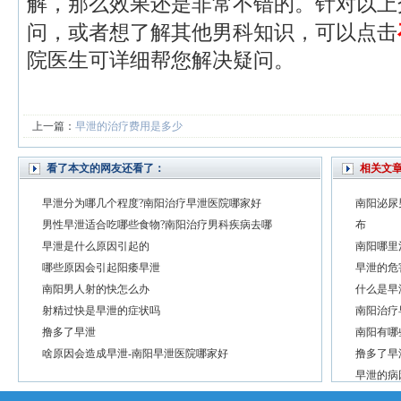
解，那么效果还是非常不错的。针对以上
问，或者想了解其他男科知识，可以点击
院医生可详细帮您解决疑问。
上一篇：
早泄的治疗费用是多少
看了本文的网友还看了：
相关文
早泄分为哪几个程度?南阳治疗早泄医院哪家好
南阳泌尿
男性早泄适合吃哪些食物?南阳治疗男科疾病去哪
布
早泄是什么原因引起的
南阳哪里
哪些原因会引起阳痿早泄
早泄的危
南阳男人射的快怎么办
什么是早
射精过快是早泄的症状吗
南阳治疗
撸多了早泄
南阳有哪
啥原因会造成早泄-南阳早泄医院哪家好
撸多了早
早泄的病