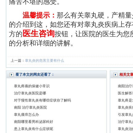
痛苦不堪的感受。
温馨提示：
那么有关睾丸硬，产精量
的介绍到这，如您还有对睾丸炎疾病上存
医生咨询
方的
按钮，让医院的医生为您
的分析和详细的讲解。
上一篇：
睾丸炎的危害主要有什么
看了本文的网友还看了：
相关文
睾丸疼痛的保健小常识
南阳治疗
治疗睾丸炎医院是哪
医生解答
对于慢性睾丸炎有哪些症状你了解吗
睾丸疼是
南阳 治疗睾丸炎医院
睾丸炎疾
睾丸瘙痒怎么办
引发睾丸
南阳哪里看男科泌尿科好
治疗睾丸
患上睾丸炎有什么症状呢
睾丸炎治